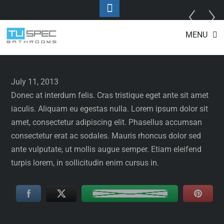
Toggle
Footer
Featured
/
Photos
Skip
MENU
to
Black & White
content
July 11, 2013
Donec at interdum felis. Cras tristique eget ante sit amet
iaculis. Aliquam eu egestas nulla. Lorem ipsum dolor sit
amet, consectetur adipiscing elit. Phasellus accumsan
consectetur erat ac sodales. Mauris rhoncus dolor sed
ante vulputate, ut mollis augue semper. Etiam eleifend
turpis lorem, in sollicitudin enim cursus in.