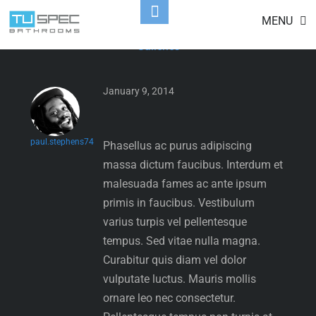
ANOTHER GALLERY
Skip
Toggle
MENU
to
Footer
Galleries
content
January 9, 2014
paul.stephens74
Phasellus ac purus adipiscing
massa dictum faucibus. Interdum et
malesuada fames ac ante ipsum
primis in faucibus. Vestibulum
varius turpis vel pellentesque
tempus. Sed vitae nulla magna.
Curabitur quis diam vel dolor
vulputate luctus. Mauris mollis
ornare leo nec consectetur.