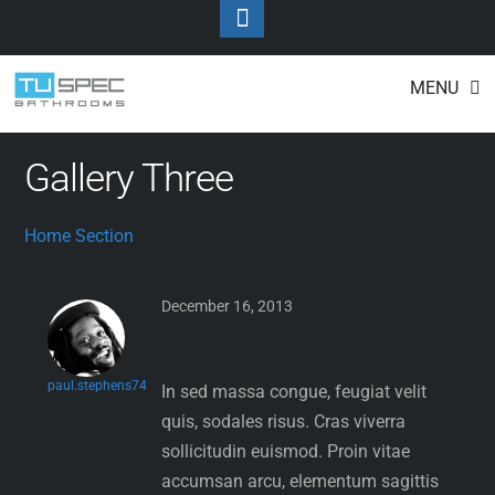
Toggle
Footer
Home Section
Skip
MENU
to
content
Gallery Three
Home Section
December 16, 2013
paul.stephens74
In sed massa congue, feugiat velit
quis, sodales risus. Cras viverra
sollicitudin euismod. Proin vitae
accumsan arcu, elementum sagittis